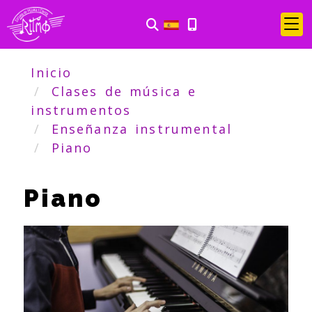
Inicio
Clases de música e
instrumentos
Enseñanza instrumental
Piano
Piano