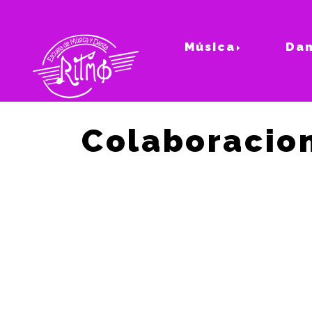
Música
Da
Colaboracio