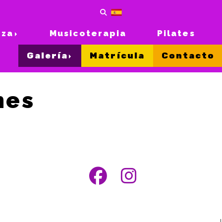
nza
Musicoterapia
Pilates
Galería
Matrícula
Contacto
nes