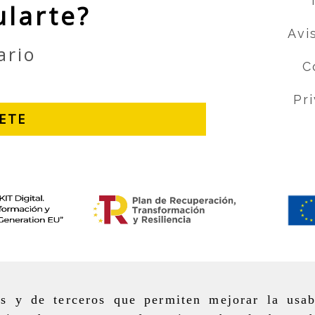
ularte?
Avi
ario
C
Pr
BETE
as y de terceros que permiten mejorar la usab